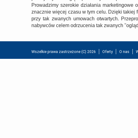
Prowadzimy szerokie działania marketingowe o
znacznie więcej czasu w tym celu. Dzięki takiej 
przy tak zwanych umowach otwartych. Przepro
nabywców celem odrzucenia tak zwanych "ogląd
Wszelkie prawa zastrzeżone (C) 2026
Oferty
O nas
W