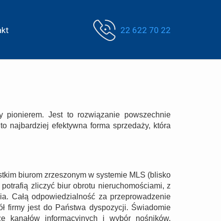
akt
22 622 70 22
 pionierem. Jest to rozwiązanie powszechnie
o najbardziej efektywna forma sprzedaży, która
ystkim biurom zrzeszonym w systemie MLS (blisko
otrafią zliczyć biur obrotu nieruchomościami, z
nia. Całą odpowiedzialność za przeprowadzenie
ół firmy jest do Państwa dyspozycji. Świadomie
zę kanałów informacyjnych i wybór nośników.