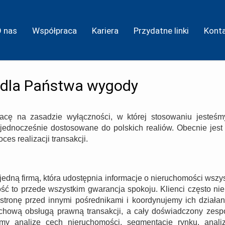
O nas
Współpraca
Kariera
Przydatne linki
Kont
 dla Państwa wygody
cę na zasadzie wyłączności, w której stosowaniu jesteśmy
jednocześnie dostosowane do polskich realiów. Obecnie jest t
es realizacji transakcji.
edną firmą, która udostępnia informacje o nieruchomości wsz
to przede wszystkim gwarancja spokoju. Klienci często nie p
stronę przed innymi pośrednikami i koordynujemy ich działa
fachową obsługą prawną transakcji, a cały doświadczony zesp
amy analizę cech nieruchomości, segmentację rynku, anali