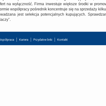
fert na wyłączność. Firma inwestuje większe środki w promo
formie współpracy pośrednik koncentruje się na sprzedaży kilku
wadzana jest selekcja potencjalnych kupujących. Sprawdza
aczy".
spółpraca
Kariera
Przydatne linki
Kontakt