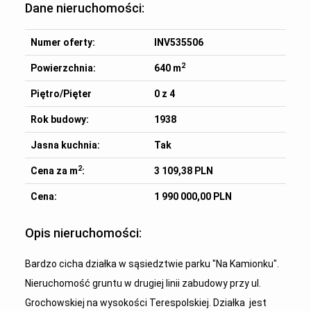
Dane nieruchomości:
Numer oferty:
INV535506
2
Powierzchnia:
640 m
Piętro/Pięter
0 z 4
Rok budowy:
1938
Jasna kuchnia:
Tak
2
Cena za m
:
3 109,38 PLN
Cena:
1 990 000,00 PLN
Opis nieruchomości:
Bardzo cicha działka w sąsiedztwie parku "Na Kamionku".
Nieruchomość gruntu w drugiej linii zabudowy przy ul.
Grochowskiej na wysokości Terespolskiej. Działka jest