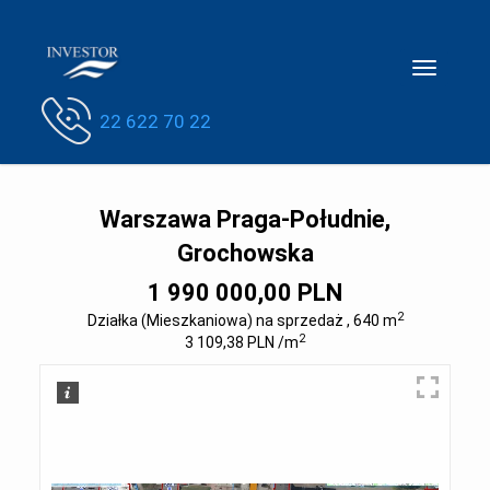
Toggle
navigatio
22 622 70 22
Warszawa Praga-Południe,
Grochowska
1 990 000,00 PLN
2
Działka (Mieszkaniowa) na sprzedaż , 640 m
2
3 109,38 PLN /m