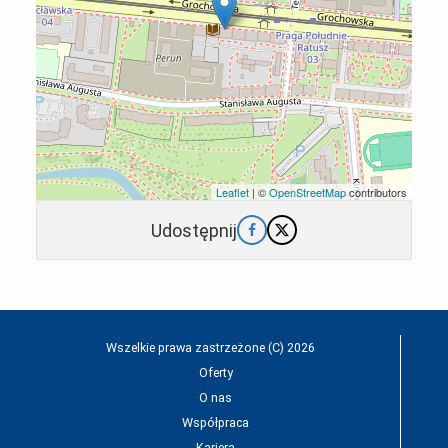
Leaflet
| ©
OpenStreetMap
contributors
Udostępnij
Wszelkie prawa zastrzeżone (C) 2026
Oferty
O nas
Współpraca
Kariera