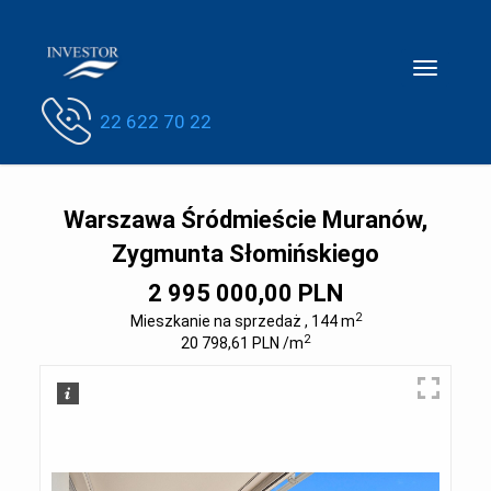
Toggle
navigatio
22 622 70 22
Warszawa Śródmieście Muranów,
Zygmunta Słomińskiego
2 995 000,00 PLN
2
Mieszkanie na sprzedaż , 144 m
2
20 798,61 PLN /m