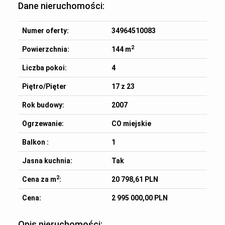
Dane nieruchomości:
Numer oferty:
34964510083
2
Powierzchnia:
144 m
Liczba pokoi:
4
Piętro/Pięter
17 z 23
Rok budowy:
2007
Ogrzewanie:
CO miejskie
Balkon :
1
Jasna kuchnia:
Tak
2
Cena za m
:
20 798,61 PLN
Cena:
2 995 000,00 PLN
Opis nieruchomości: