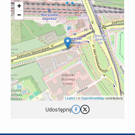
+
−
Leaflet
| ©
OpenStreetMap
contributors
Udostępnij