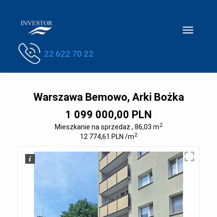
Toggle
navigatio
22 622 70 22
Warszawa Bemowo, Arki Bożka
1 099 000,00 PLN
2
Mieszkanie na sprzedaż , 86,03 m
2
12 774,61 PLN /m