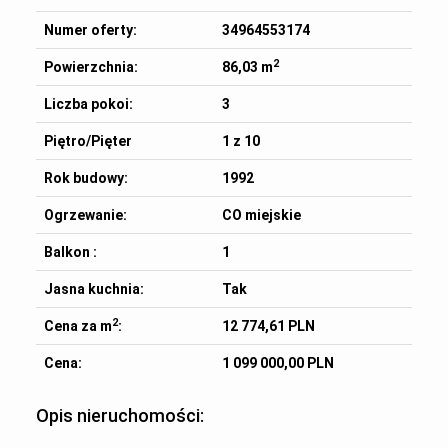
Numer oferty:
34964553174
2
Powierzchnia:
86,03 m
Liczba pokoi:
3
Piętro/Pięter
1 z 10
Rok budowy:
1992
Ogrzewanie:
CO miejskie
Balkon :
1
Jasna kuchnia:
Tak
2
Cena za m
:
12 774,61 PLN
Cena:
1 099 000,00 PLN
Opis nieruchomości: