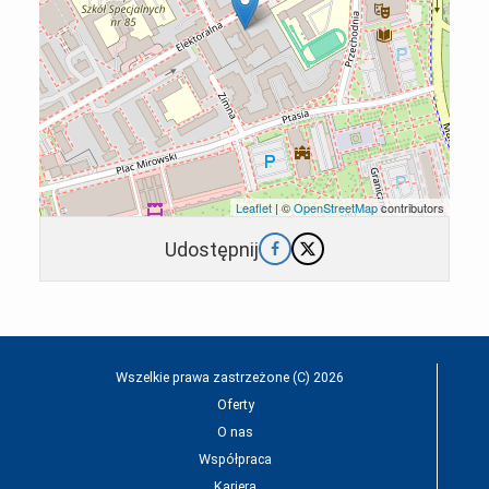
Leaflet
| ©
OpenStreetMap
contributors
Udostępnij
Wszelkie prawa zastrzeżone (C) 2026
Oferty
O nas
Współpraca
Kariera