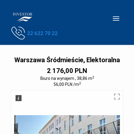
Toggle
navigatio
22 622 70 22
Warszawa Śródmieście, Elektoralna
2 176,00 PLN
2
Biuro na wynajem , 38,86 m
2
56,00 PLN /m