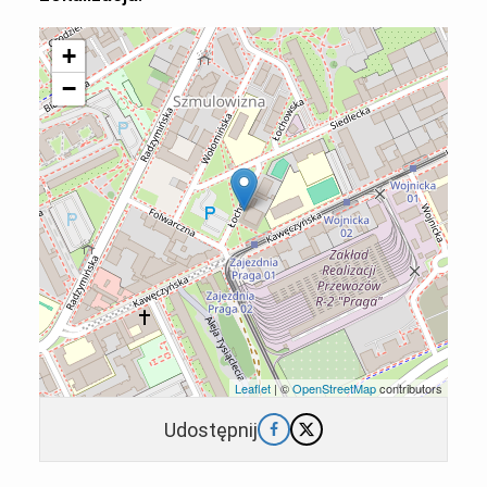
+
−
Leaflet
| ©
OpenStreetMap
contributors
Udostępnij