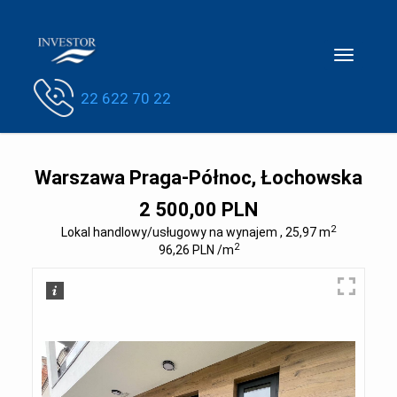
Toggle
navigatio
22 622 70 22
Warszawa Praga-Północ, Łochowska
2 500,00 PLN
2
Lokal handlowy/usługowy na wynajem , 25,97 m
2
96,26 PLN /m