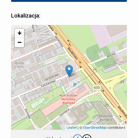
Lokalizacja:
+
−
Leaflet
| ©
OpenStreetMap
contributors