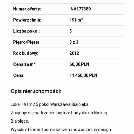
Numer oferty:
INV177389
2
Powierzchnia:
191 m
Liczba pokoi:
5
Piętro/Pięter
3 z 3
Rok budowy:
2012
2
Cena za m
:
60,00 PLN
Cena:
11 460,00 PLN
Opis nieruchomości:
Lokal 191m2 5 pokoi Warszawa Białołęka.
Znajduje się na trzecim piętrze budynku na bliskiej
Białołęce.
Wysoki standard pomieszczeń i nowoczesny design