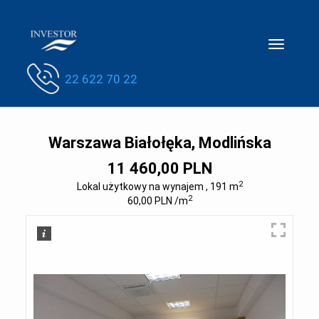
Toggle
navigatio
22 622 70 22
Warszawa Białołęka, Modlińska
11 460,00 PLN
2
Lokal użytkowy na wynajem , 191 m
2
60,00 PLN /m