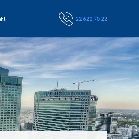
akt
22 622 70 22