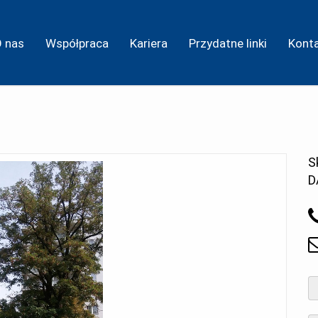
O nas
Współpraca
Kariera
Przydatne linki
Kont
S
D