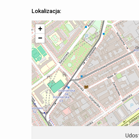
Lokalizacja:
+
−
Udost