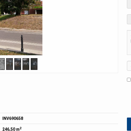
INV690658
2
246,50 m