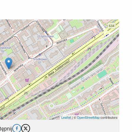
Leaflet
| ©
OpenStreetMap
contributors
ępnij