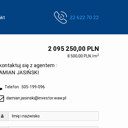
akt
22 622 70 22
2 095 250,00 PLN
2
8 500,00 PLN /m
kontaktuj się z agentem :
AMIAN JASIŃSKI
Telefon :
505-199-096
damian.jasinski@investor.waw.pl