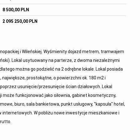
8 500,00 PLN
2 095 250,00 PLN
. Konopackiej i Wileńskiej. Wyśmienity dojazd metrem, tramwajem
eński). Lokal usytuowany na parterze, z dwoma niezależnymi
, dlatego można go podzielić na 2 odrębne lokale. Lokal posiada
, największe, prostokątne, o powierzchni ok. 180 m2 i
oprzez usunięcie/przesunięcie ścian działowych. Lokal
i może funkcjonować jako siłownia, gabinet kosmetyczny,
lmowe, biuro, sala bankietowa, punkt usługowy, "kapsuła" hotel,
 internetowych. W pobliżu nowe inwestycje mieszkaniowe i
rutto.