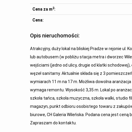
2
Cena za m
:
Cena:
Opis nieruchomości:
Atrakcyjny, duży lokal na bliskiej Pradze w rejonie ul
lub autobusem (w pobliżu stacja metra i dworzec Wil
wejściami (jedno od ulicy, drugie od klatki schodowej)
węzeł sanitarny. Aktualnie składa się z 3 pomieszczeń
wymiarach 11 m na 17 m. Możliwa dowolna aranżacja p
wymaga remontu. Wysokość 3,35 m. Lokal po aranżacj
szkoła tańca, szkoła muzyczna, szkoła walki, studio fi
magazyn, punkt odbioru osobistego towaru z zakupów
biurowe, CH Galeria Wileńska. Podana cena jest ceną b
Zapraszam do kontaktu.