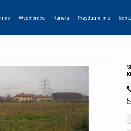
O nas
Współpraca
Kariera
Przydatne linki
Kont
S
K