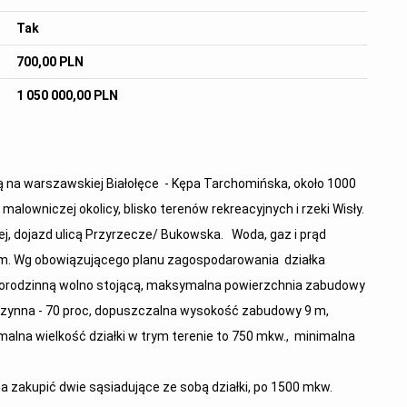
Tak
700,00 PLN
1 050 000,00 PLN
ą na warszawskiej Białołęce - Kępa Tarchomińska, około 1000
alowniczej okolicy, blisko terenów rekreacyjnych i rzeki Wisły.
, dojazd ulicą Przyrzecze/ Bukowska. Woda, gaz i prąd
,5m. Wg obowiązującego planu zagospodarowania działka
orodzinną wolno stojącą, maksymalna powierzchnia zabudowy
e czynna - 70 proc, dopuszczalna wysokość zabudowy 9 m,
alna wielkość działki w trym terenie to 750 mkw., minimalna
na zakupić dwie sąsiadujące ze sobą działki, po 1500 mkw.