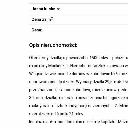
Jasna kuchnia:
2
Cena za m
:
Cena:
Opis nieruchomości:
Oferujemy działkę o powierzchni 1500 mkw. , położon
m od ulicy Modlińskiej. Nieruchomość zlokalizowana w m
W sąsiedztwie osiedle domów w zabudowie bliźniaczej
doprowadzone do działki. Wymiary działki 29,5m x50
przeznaczona jest pod zabudowę mieszkaniową jedn
30 proc. działki, minimalna powierzchnia biologiczni
maksymalna liczba kondygnacji naziemnych - 2. Minim
szer. działki od frontu 21 mkw.
Idealna działka pod dom albo na lokatę kapitału. Moż