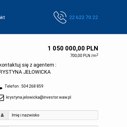
akt
22 622 70 22
1 050 000,00 PLN
2
700,00 PLN /m
kontaktuj się z agentem :
RYSTYNA JEŁOWICKA
Telefon :
504 268 859
krystyna.jelowicka@investor.waw.pl