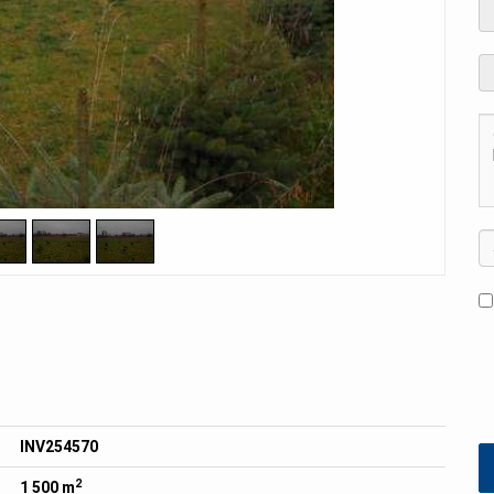
INV254570
2
1 500 m