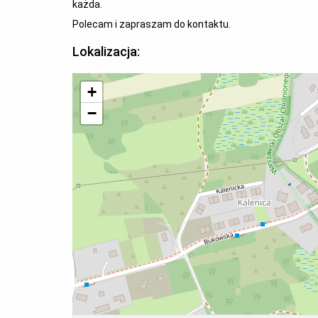
każda.
Polecam i zapraszam do kontaktu.
Lokalizacja:
+
−