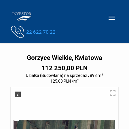
Toggle
navigatio
22 622 70 22
Gorzyce Wielkie, Kwiatowa
112 250,00 PLN
2
Działka (Budowlana) na sprzedaż , 898 m
2
125,00 PLN /m