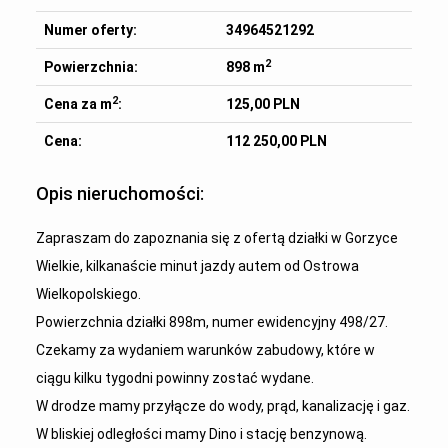
Numer oferty:
34964521292
2
Powierzchnia:
898 m
2
Cena za m
:
125,00 PLN
Cena:
112 250,00 PLN
Opis nieruchomości:
Zapraszam do zapoznania się z ofertą działki w Gorzyce
Wielkie, kilkanaście minut jazdy autem od Ostrowa
Wielkopolskiego.
Powierzchnia działki 898m, numer ewidencyjny 498/27.
Czekamy za wydaniem warunków zabudowy, które w
ciągu kilku tygodni powinny zostać wydane.
W drodze mamy przyłącze do wody, prąd, kanalizację i gaz.
W bliskiej odległości mamy Dino i stację benzynową.