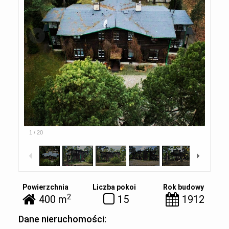
1
/
20
Powierzchnia
Liczba pokoi
Rok budowy
2
400 m
15
1912
Dane nieruchomości: