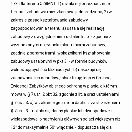
173. Dla terenu C28MN1: 1) ustala się przeznaczenie
terenu - zabudowa mieszkaniowa jednorodzinna; 2) w
zakresie zasad kształtowania zabudowy i
zagospodarowania terenu: a) ustala się realizację
zabudowy z uwzględnieniem ustaleń lit. b: - zgodnie z
wyznaczonymi na rysunku planu liniami zabudowy, -
zgodnie z parametrami i wskaźnikami kształtowania
zabudowy ustalonymi w pkt 3, - w formie budynków
wolnostojących lub bliźniaczych, b) nakazuje się
zachowanie lub odbudowę obiektu ujętego w Gminnej
Ewidencji Zabytków objętego ochroną w planie, o którym
mowa w § 7 ust. 2 pkt 32, zgodnie z lit. a oraz ustaleniami
§ 7 ust. 3, c) w zakresie geometrii dachu z zastrzeżeniem
§ 7 ust. 3: - ustala się dachy płaskie lub dwuspadowe i
wielospadowe, o nachyleniu głównych połaci większym niż
12° do maksymalnie 50° włącznie, - dopuszcza się dla