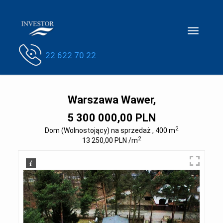
Toggle
navigatio
22 622 70 22
Warszawa Wawer,
5 300 000,00 PLN
2
Dom (Wolnostojący) na sprzedaż , 400 m
2
13 250,00 PLN /m