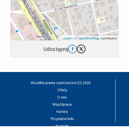
Leaflet
| ©
OpenStreetMap
contributors
Udostępnij
Wszelkie prawa zastrzeżone (C) 2026
Oferty
O nas
Współpraca
Kariera
Przydatne linki
Kontakt