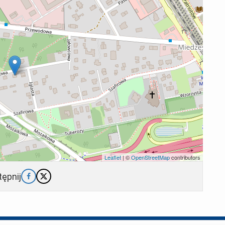
Leaflet
| ©
OpenStreetMap
contributors
ępnij