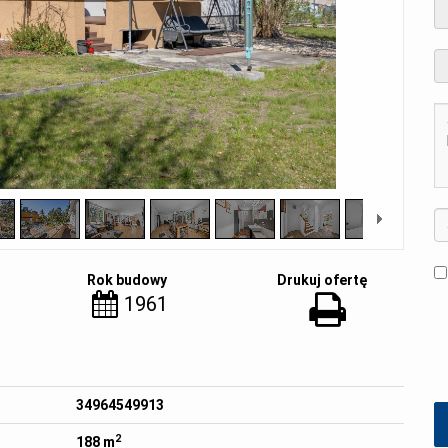
Rok budowy
Drukuj ofertę
1961
34964549913
2
188 m