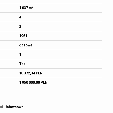
2
1 037 m
4
2
1961
gazowe
1
Tak
10 372,34 PLN
1 950 000,00 PLN
 ul. Jałowcowa