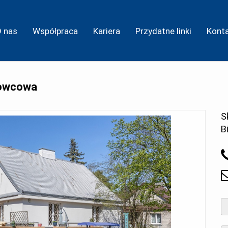
O nas
Współpraca
Kariera
Przydatne linki
Kont
łowcowa
S
B