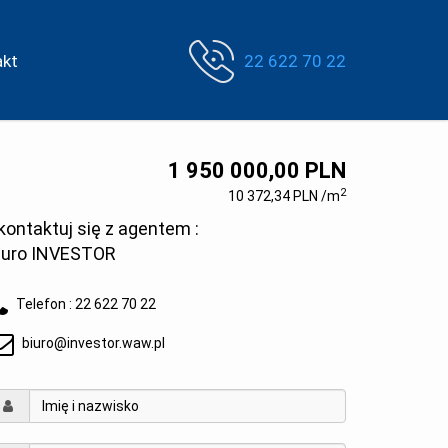
akt
22 622 70 22
1 950 000,00 PLN
2
10 372,34 PLN /m
kontaktuj się z agentem :
iuro INVESTOR
Telefon :
22 622 70 22
biuro@investor.waw.pl