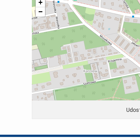
+
−
Udost