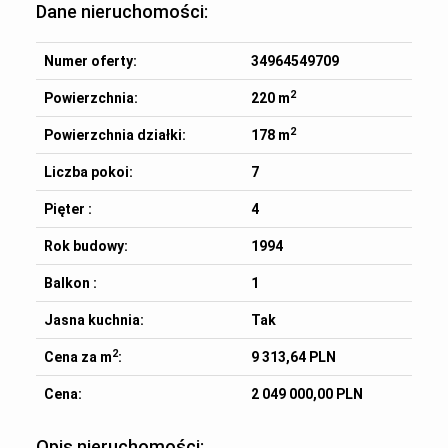
Dane nieruchomości:
Numer oferty:
34964549709
2
Powierzchnia:
220 m
2
Powierzchnia działki:
178 m
Liczba pokoi:
7
Pięter :
4
Rok budowy:
1994
Balkon :
1
Jasna kuchnia:
Tak
2
Cena za m
:
9 313,64 PLN
Cena:
2 049 000,00 PLN
Opis nieruchomości: