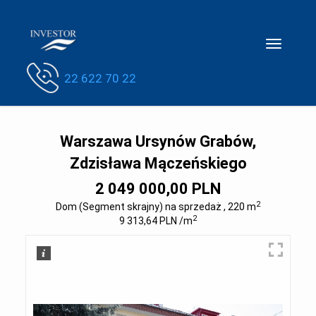
Toggle
navigatio
22 622 70 22
Warszawa Ursynów Grabów,
Zdzisława Mączeńskiego
2 049 000,00 PLN
2
Dom (Segment skrajny) na sprzedaż , 220 m
2
9 313,64 PLN /m