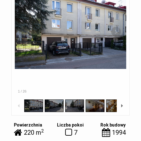
1
/
26
Powierzchnia
Liczba pokoi
Rok budowy
2
220 m
7
1994