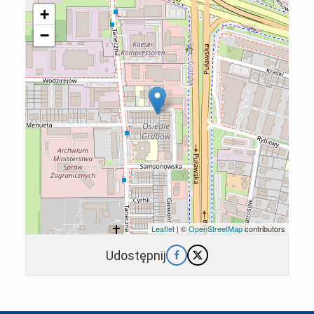
+
−
Leaflet
| ©
OpenStreetMap
contributors
Udostępnij